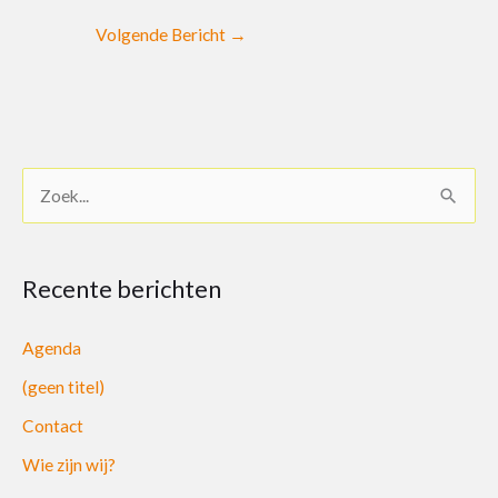
Volgende Bericht
→
Z
o
e
Recente berichten
k
n
Agenda
a
(geen titel)
a
Contact
r
Wie zijn wij?
: