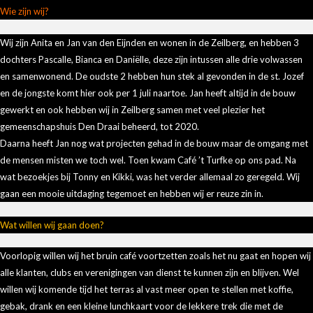
Wie zijn wij?
Wij zijn Anita en Jan van den Eijnden en wonen in de Zeilberg, en hebben 3
dochters Pascalle, Bianca en Daniëlle, deze zijn intussen alle drie volwassen
en samenwonend. De oudste 2 hebben hun stek al gevonden in de st. Jozef
en de jongste komt hier ook per 1 juli naartoe. Jan heeft altijd in de bouw
gewerkt en ook hebben wij in Zeilberg samen met veel plezier het
gemeenschapshuis Den Draai beheerd, tot 2020.
Daarna heeft Jan nog wat projecten gehad in de bouw maar de omgang met
de mensen misten we toch wel. Toen kwam Café ’t Turfke op ons pad. Na
wat bezoekjes bij Tonny en Kikki, was het verder allemaal zo geregeld. Wij
gaan een mooie uitdaging tegemoet en hebben wij er reuze zin in.
Wat willen wij gaan doen?
Voorlopig willen wij het bruin café voortzetten zoals het nu gaat en hopen wij
alle klanten, clubs en verenigingen van dienst te kunnen zijn en blijven. Wel
willen wij komende tijd het terras al vast meer open te stellen met koffie,
gebak, drank en een kleine lunchkaart voor de lekkere trek die met de